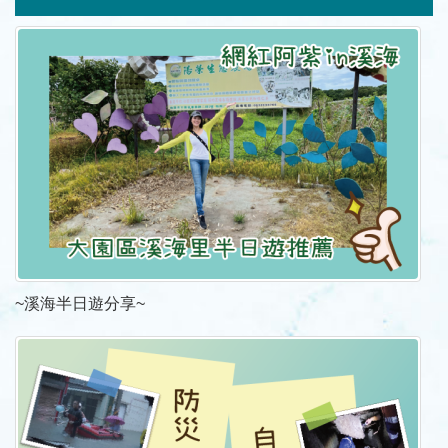
~溪海半日遊分享~